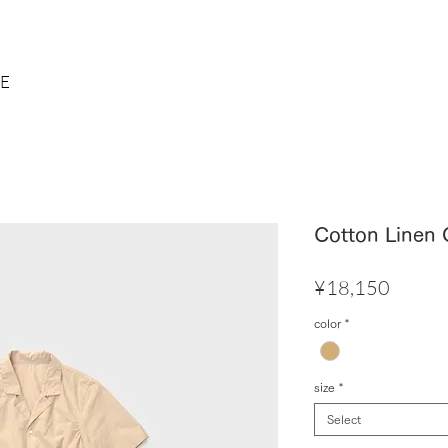
TE
Cotton Linen O
Price
¥18,150
color
*
size
*
Select